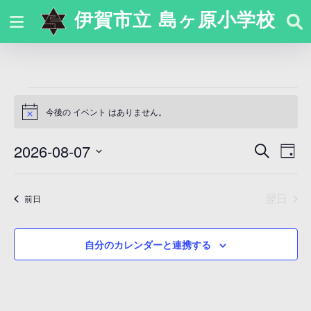
伊賀市立 島ヶ原小学校
今後の イベント はありません。
N
o
t
2026-08-07
イ
検
イ
i
日
c
索
ベ
日
e
付
ベ
付
ン
翌日
ン
前日
を
ト
ト
選
を
自分のカレンダーと連携する
ビ
択
検
ュ
索
ー
し