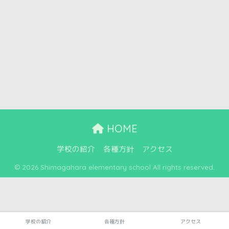
ナ
て
ビ
ナ
ゲ
ビ
ゲ
ー
ー
シ
シ
ョ
ョ
ン
ン
HOME
を
学校の紹介
各種方針
アクセス
表
© 2026 Shimagahara elementary school All rights reserved.
示
学校の紹介
各種方針
アクセス