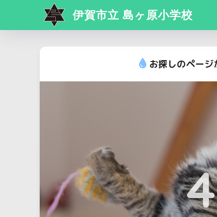
伊賀市立 島ヶ原小学校
お探しのページ
4