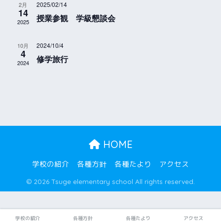
ナ
2025/02/14
2月
て
14
ン
授業参観 学級懇談会
ビ
ナ
2025
ダ
ゲ
ビ
ー
2024/10/4
10月
4
ゲ
ー
修学旅行
2024
ー
シ
シ
ョ
ョ
ン
ン
を
HOME
表
学校の紹介
各種方針
各種たより
アクセス
示
© 2026 Tsuge elementary school All rights reserved.
学校の紹介
各種方針
各種たより
アクセス