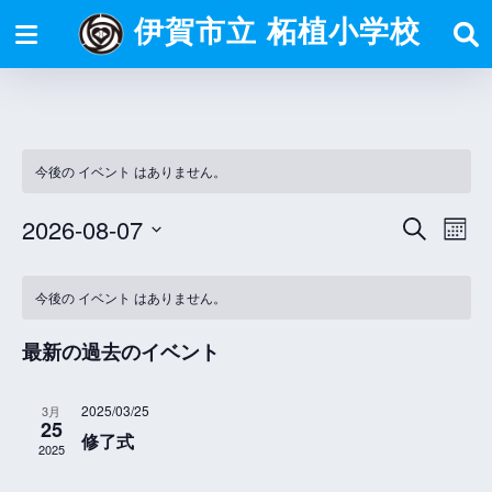
伊賀市立 柘植小学校
今後の イベント はありません。
2026-08-07
イ
検
イ
カ
索
ベ
日
レ
ベ
イ
ン
付
ン
今後の イベント はありません。
ン
ベ
ダ
を
ト
ー
ト
ン
最新の過去のイベント
選
を
表
ト
ビ
択
示
検
2025/03/25
3月
の
ュ
25
索
修了式
カ
2025
ー
し
レ