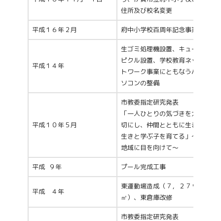
住所及び校名変更
平成１６年２月
府中小学校百周年記念事業
生ゴミ処理機設置、キュー
ピクル設置、学校教育ネッ
平成１４年
トワーク事業にともなうパ
ソコンの整備
市教委指定研究発表
「一人ひとりの気づきを大
平成１０年５月
切にし、仲間とともに生き
生きと学ぶ子を育てる」～
地域に目を向けて～
平成 ９年
プール完成工事
東運動場造成（７，２７９
平成 ４年
㎡）、東倉庫改修
市教委指定研究発表