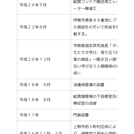
給食コンテナ搬送用エレベ
平成２４年３月
ーター棟竣工
伊賀市東条８８番地にプー
平成２２年８月
ル施設をのぞいて校舎を移
転する。
市教委指定研究発表「子ど
もたちが学び、育ち合う授
平成２０年１２月
業の創造」～聴き合い語り
合い学び合う人間関係の育
成～
平成１８年 ９月
消毒保管庫の設置
給食調理場の下処理室及び
平成１８年 ８月
検収室の改修
平成１７年
門扉設置
上野市他５町村合併によ
平成１６年１１月 １日
り、伊賀市立府中小学校と