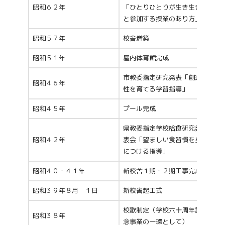
昭和６２年
「ひとりひとりが生き生き
と参加する授業のあり方」
昭和５７年
校舎増築
昭和５１年
屋内体育館完成
市教委指定研究発表「創造
昭和４６年
性を育てる学習指導」
昭和４５年
プール完成
県教委指定学校給食研究発
昭和４２年
表会「望ましい食習慣を身
につける指導」
昭和４０・４１年
新校舎１期・２期工事完成
昭和３９年８月 １日
新校舎起工式
校歌制定（学校六十周年記
昭和３８年
念事業の一環として）