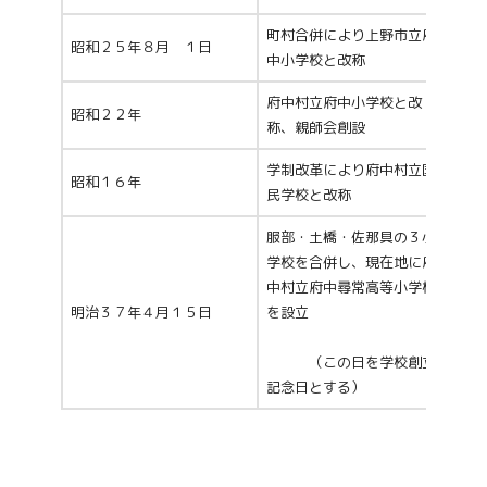
町村合併により上野市立府
昭和２５年８月 １日
中小学校と改称
府中村立府中小学校と改
昭和２２年
称、親師会創設
学制改革により府中村立国
昭和１６年
民学校と改称
服部・土橋・佐那具の３小
学校を合併し、現在地に府
中村立府中尋常高等小学校
明治３７年４月１５日
を設立
（この日を学校創立
記念日とする）