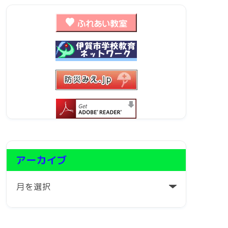
アーカイブ
ア
ー
カ
イ