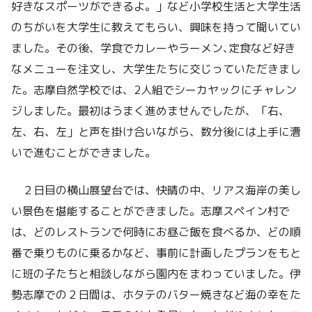
好きなスポーツができるよ。」など小学校生活と大学生活
のちがいを大学生に教えてもらい、興味を持って聞いてい
ました。その後、学食でカレーやラーメン､定食など好き
なメニューを注文し、大学生たちに交じっていただきまし
た。志摩自然学校では、2人組でシーカヤックにチャレン
ジしました。最初はうまく進めませんでしたが、「右、
左、右、左」と声を掛け合いながら、数分後には上手に漕
いで進むことができました。
２日目の横山展望台では、快晴の中、リアス海岸の美し
い景色を堪能することができました。志摩スペイン村で
は、どのレストランで何時にお昼ご飯を食べるか、どの順
番で乗りものに乗るかなど、事前に計画したプランをもと
に班の子たちと相談しながら園内をまわっていました。伊
勢志摩での２日間は、ホタテのバター焼きなど海の幸をた