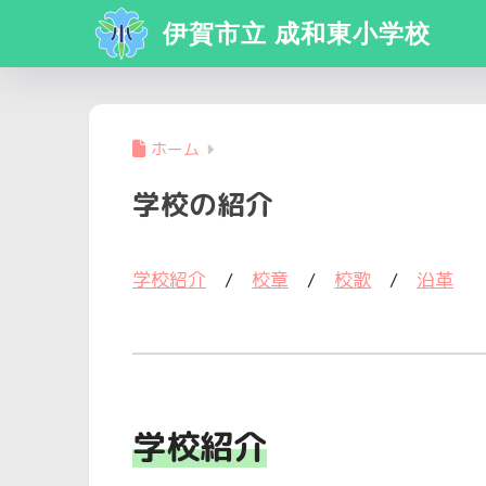
伊賀市立 成和東小学校
ホーム
学校の紹介
学校紹介
/
校章
/
校歌
/
沿革
学校紹介