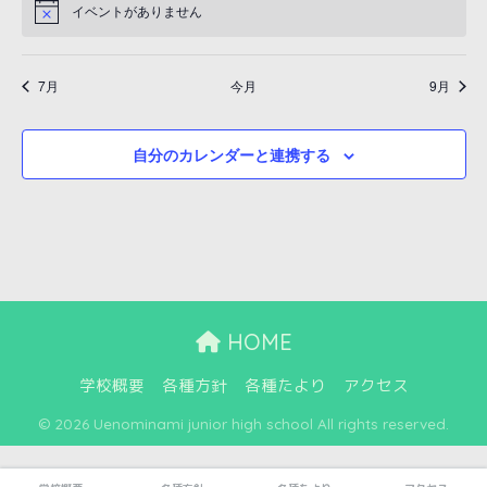
ト
ト
ト
ト
ト
ト
ト
ゲ
ビ
イベントがありません
N
ン
ン
ン
ン
ン
ン
ン
ー
o
ゲ
ー
ト
ト
ト
ト
ト
ト
ト
t
i
ー
シ
7月
今月
9月
c
e
シ
ョ
ョ
自分のカレンダーと連携する
ン
ン
を
表
示
HOME
学校概要
各種方針
各種たより
アクセス
© 2026 Uenominami junior high school All rights reserved.