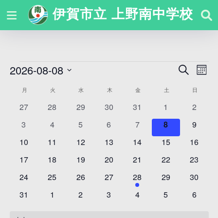
伊賀市立 上野南中学校
2026-08-08
イ
検
イ
カ
索
ベ
日
レ
ベ
イ
月
火
水
木
金
土
日
ン
付
ン
ン
0
0
0
0
0
0
0
ベ
27
28
29
30
31
1
2
ダ
を
ト
イ
イ
イ
イ
イ
イ
イ
ー
ト
ン
0
0
0
0
0
0
0
3
4
5
6
7
8
9
選
ベ
ベ
ベ
ベ
ベ
ベ
ベ
を
表
イ
イ
イ
イ
イ
イ
イ
ト
ビ
択
ン
0
ン
0
ン
0
ン
0
ン
0
0
ン
0
ン
10
11
12
13
14
15
16
示
検
ベ
ベ
ベ
ベ
ベ
ベ
ベ
ト
イ
ト
イ
ト
イ
ト
イ
ト
イ
イ
ト
イ
ト
の
ュ
0
ン
0
ン
0
ン
0
ン
0
ン
0
ン
0
ン
17
18
19
20
21
22
23
索
ベ
ベ
ベ
ベ
ベ
ベ
ベ
カ
イ
ト
イ
ト
イ
ト
イ
ト
イ
ト
イ
ト
イ
ト
ー
ン
0
ン
0
ン
0
ン
0
ン
1
ン
0
ン
0
24
25
26
27
28
29
30
し
ベ
ベ
ベ
ベ
ベ
ベ
ベ
レ
ト
イ
ト
イ
ト
イ
ト
イ
ト
イ
ト
イ
ト
イ
ナ
て
ン
0
ン
0
ン
0
ン
0
ン
0
ン
0
ン
0
31
1
2
3
4
5
6
ベ
ベ
ベ
ベ
ベ
ベ
ベ
ン
ト
イ
ト
イ
ト
イ
ト
イ
ト
イ
ト
イ
ト
イ
ビ
ナ
ン
ン
ン
ン
ン
ン
ン
ダ
ベ
ベ
ベ
ベ
ベ
ベ
ベ