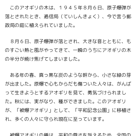
このアオギリの木は、１９４５年８月６日、原子爆弾が
落とされたとき、逓信局（ていしんきょく）、今で言う郵
政局の庭に植えられていました。
８月６日、原子爆弾が落とされ、大きな音とともに、も
のすごい熱と風がやってきて、一瞬のうちにアオギリの木
の半分が焼け焦げてしまいました。
ある年の春、真っ黒な炭のような幹から、小さな緑の芽
が出ました。原爆で心もからだも傷ついた人々は、がんば
って生きようとするアオギリを見て、勇気づけられまし
た。秋には、実がなり、種ができました。このアオギリ
が、「被爆アオギリ」として、「平和記念公園」に移植さ
れ、多くの人々に守られ現在に至っています。
被爆アオギリの種は、平和の尊さを訴えるため、全国の