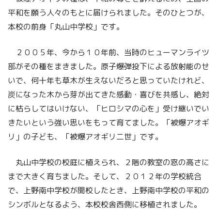
平和を願う人々のもとに届けられました。そのひとつが、
本校の前身「丸山中学校」です。
２００５年、今から１０年前、当時のヒューマンライツ
部がその種をまきました。原子爆弾投下による放射能のせ
いで、何十年も草木が生えないだろと思っていたけれど、
炭になった木から芽が出てきた感動・喜びを共感し、絶対
に枯らしてはいけない、「ヒロシマの心を」受け継いでい
きたいという強い思いをもって育てました。「被爆アオギ
リ」の子ども、「被爆アオギリ二世」です。
丸山中学校の校庭に植えられ、２階の教室の窓の高さに
まで大きく育ちました。そして、２０１２年の学校統合
で、上野南中学校が開校したとき、上野南中学校の平和の
シンボルとなるよう、本校校舎西側に移植されました。