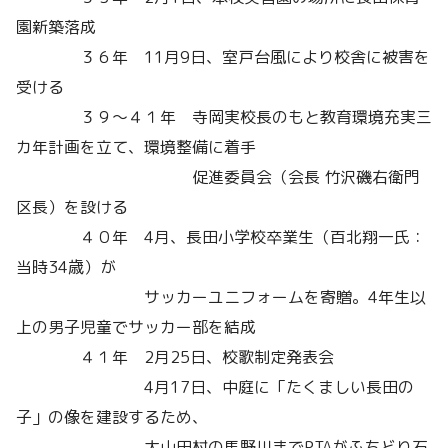
園新築落成
３６年 11月9日、室戸台風により校舎に被害を
受ける
３９～４１年 寺岡実校長のもと教育環境充実三
カ年計画を立て、環境整備に着手
促進委員会（会長 竹沢磯右衛門
区長）を設ける
４０年 4月、長田小学校卒業生（百北翔一氏：
当時34歳）が
サッカーユニフォームを寄贈。4年生以
上の男子児童でサッカー部を結成
４１年 2月25日、校歌制定発表会
4月17日、中庭に「たくましい長田の
子」の像を建設するため、
大山田村の馬野川までPTAがふちどり石