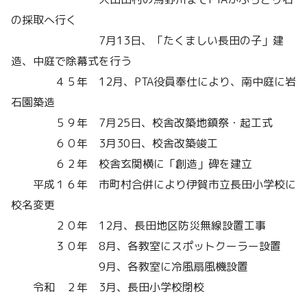
の採取へ行く
7月13日、「たくましい長田の子」建
造、中庭で除幕式を行う
４５年 12月、PTA役員奉仕により、南中庭に岩
石園築造
５９年 7月25日、校舎改築地鎮祭・起工式
６０年 3月30日、校舎改築竣工
６２年 校舎玄関横に「創造」碑を建立
平成１６年 市町村合併により伊賀市立長田小学校に
校名変更
２０年 12月、長田地区防災無線設置工事
３０年 8月、各教室にスポットクーラー設置
9月、各教室に冷風扇風機設置
令和 ２年 3月、長田小学校閉校