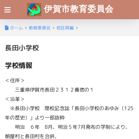
伊賀市教育委員会
ホーム
教育委員会
校区再編
長田小学校
学校情報
＜住所＞
三重県伊賀市長田２３１２番地の１
＜沿革＞
※長田小学校 閉校記念誌「長田小学校のあゆみ（125
年の歴史）」より一部抜粋
明治 ６年 8月、明治５年7月発布の学制により、
朝屋村と長田村を合併、