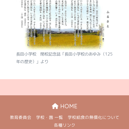
長田小学校 閉校記念誌「長田小学校のあゆみ（125
年の歴史）」より
HOME
教育委員会
学校・園 一覧
学校給食の無償化について
各種リンク