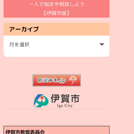
一人で悩まず相談しよう
【伊賀市版】
アーカイブ
ア
ー
カ
イ
ブ