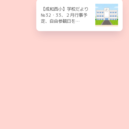
【成和西小】学校だより
№32・33、２月行事予
定、自由参観日を…