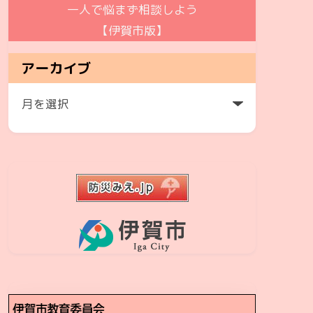
一人で悩まず相談しよう
【伊賀市版】
アーカイブ
ア
ー
カ
イ
ブ