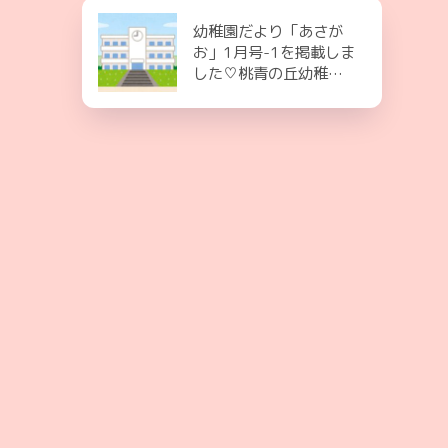
幼稚園だより「あさが
お」1月号-1を掲載しま
した♡桃青の丘幼稚…