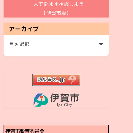
一人で悩まず相談しよう
【伊賀市版】
アーカイブ
ア
ー
カ
イ
ブ