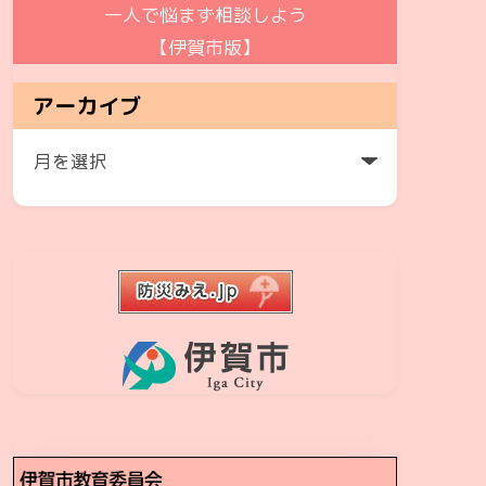
一人で悩まず相談しよう
【伊賀市版】
アーカイブ
ア
ー
カ
イ
ブ