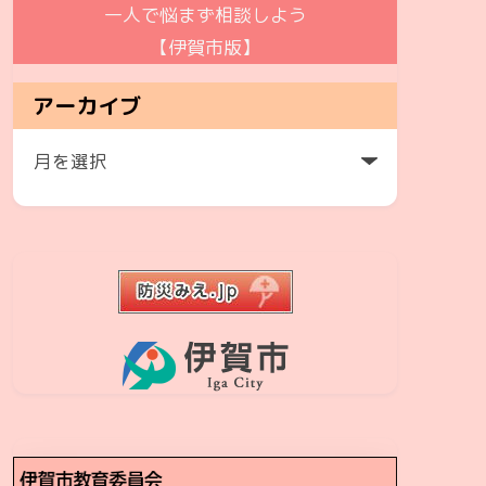
一人で悩まず相談しよう
【伊賀市版】
アーカイブ
ア
ー
カ
イ
ブ