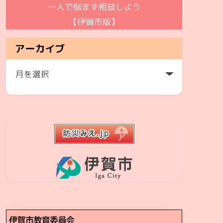
一人で悩まず相談しよう
【伊賀市版】
アーカイブ
ア
ー
カ
イ
ブ