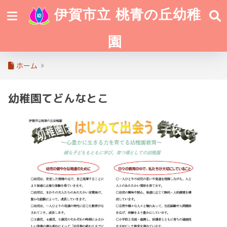
伊賀市立 桃青の丘幼稚
園
ホーム
幼稚園てどんなとこ