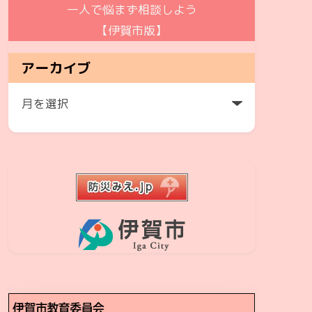
一人で悩まず相談しよう
【伊賀市版】
アーカイブ
ア
ー
カ
イ
ブ