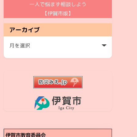
一人で悩まず相談しよう
【伊賀市版】
アーカイブ
ア
ー
カ
イ
ブ